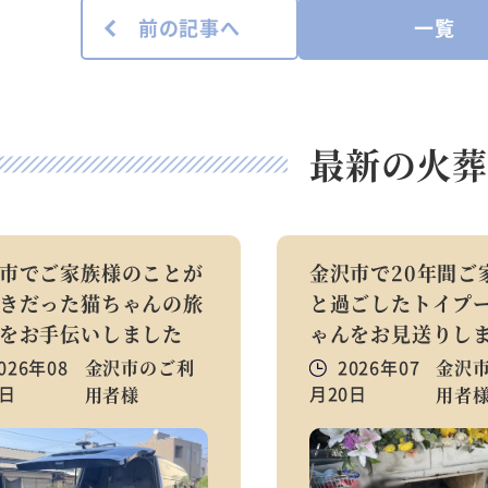
前の記事へ
一覧
最新の火葬
市でご家族様のことが
金沢市で20年間ご
きだった猫ちゃんの旅
と過ごしたトイプ
をお手伝いしました
ゃんをお見送りし
026年08
金沢市のご利
2026年07
金沢
6日
月20日
用者様
用者