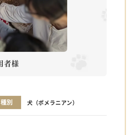
用者様
種別
犬（ポメラニアン）