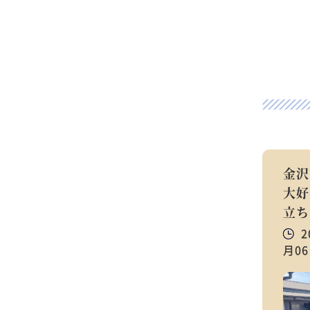
金沢
大好
立ち
2
月0