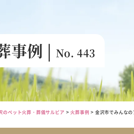
葬事例 |
No. 443
>
>
沢のペット火葬・葬儀サルビア
火葬事例
金沢市でみんなの