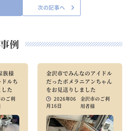
次の記事へ
事例
家族様
金沢市でみんなのアイドル
ードルち
だったポメラニアンちゃん
ました
をお見送りしました
市のご利
2026年06
金沢市のご利
月16日
様
用者様