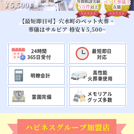
年間相談実績
ペット葬儀士
￥5,500
～
5万件
(税込)
以上
在籍
【最短即日可】穴水町のペット火葬・
葬儀はサルビア 格安￥5,500~
24時間
最短即日
365日受付
対応
高性能
明瞭会計
火葬車使用
メモリアル
霊園完備
グッズ多数