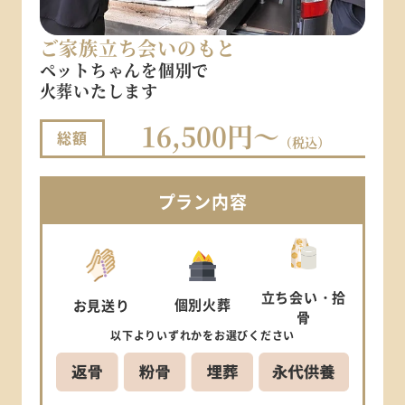
ご家族立ち会いのもと
ペットちゃんを個別で
火葬いたします
16,500円～
総額
（税込）
プラン
内容
立ち会い
・拾
個別
火葬
お見送り
骨
以下より
いずれかを
お選びください