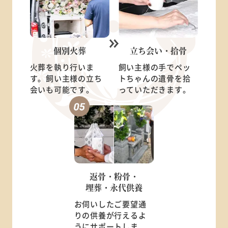
個別火葬
立ち会い・
拾骨
火葬を執り行いま
飼い主様の手でペッ
す。飼い主様の立ち
トちゃんの遺骨を拾
会いも可能です。
っていただきます。
返骨・粉骨・
埋葬・永代供養
お伺いしたご要望通
りの供養が行えるよ
うにサポートしま