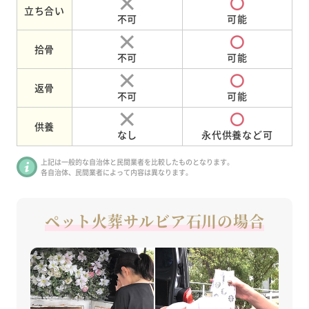
立ち合い
不可
可能
拾骨
不可
可能
返骨
不可
可能
供養
なし
永代供養など可
上記は一般的な自治体と民間業者を比較したものとなります。
各自治体、民間業者によって内容は異なります。
ペット火葬サルビア石川の場合