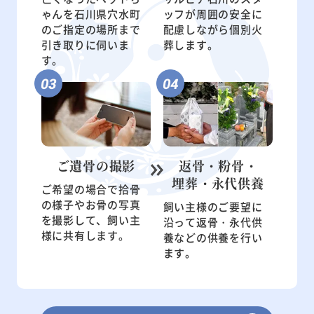
ゃんを石川県穴水町
ッフが周囲の安全に
のご指定の場所まで
配慮しながら個別火
引き取りに伺いま
葬します。
す。
ご遺骨の
撮影
返骨・粉骨・
埋葬・永代供養
ご希望の場合で拾骨
の様子やお骨の写真
飼い主様のご要望に
を撮影して、飼い主
沿って返骨・永代供
様に共有します。
養などの供養を行い
ます。