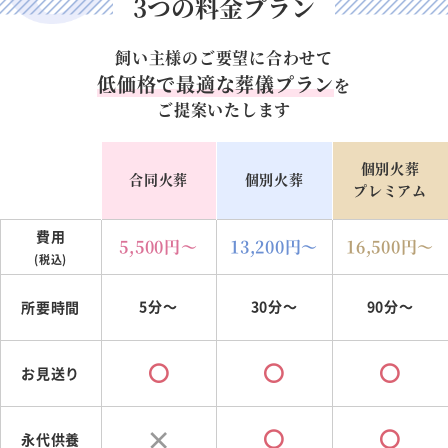
3つの料金プラン
飼い主様のご要望に合わせて
低価格で最適な葬儀プラン
を
ご提案いたします
個別火葬
合同火葬
個別火葬
プレミアム
費用
5,500
円～
13,200
円～
16,500
円～
(税込)
5分～
30分～
90分～
所要時間
お見送り
永代供養