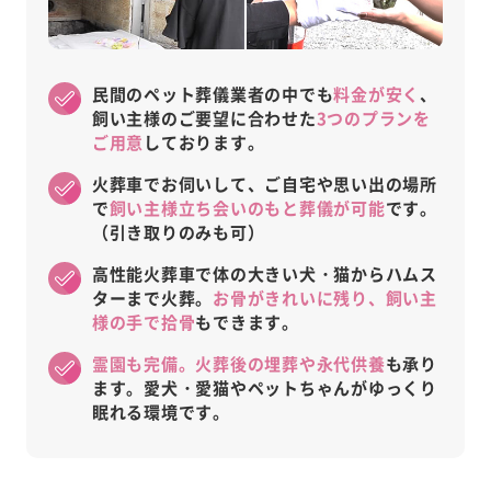
民間のペット葬儀業者の中でも
料金が安く
、
飼い主様のご要望に合わせた
3つのプランを
ご用意
しております。
火葬車でお伺いして、ご自宅や思い出の場所
で
飼い主様立ち会いのもと葬儀が可能
です。
（引き取りのみも可）
高性能火葬車で体の大きい犬・猫からハムス
ターまで火葬。
お骨がきれいに残り、飼い主
様の手で拾骨
もできます。
霊園も完備。火葬後の埋葬や永代供養
も承り
ます。愛犬・愛猫やペットちゃんがゆっくり
眠れる環境です。