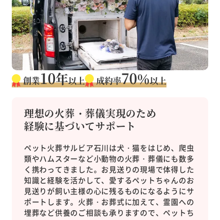
10
70
年
％
創業
以上
成約率
以上
理想の火葬・葬儀実現のため
経験に基づいてサポート
ペット火葬サルビア石川は犬・猫をはじめ、爬虫
類やハムスターなど小動物の火葬・葬儀にも数多
く携わってきました。お見送りの現場で体得した
知識と経験を活かして、愛するペットちゃんのお
見送りが飼い主様の心に残るものになるようにサ
ポートします。火葬・お葬式に加えて、霊園への
埋葬など供養のご相談も承りますので、ペットち