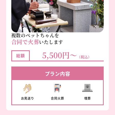
複数のペットちゃんを
合同で火葬
いたします
5,500円～
総額
（税込）
プラン内容
お見送り
合同
火葬
埋葬