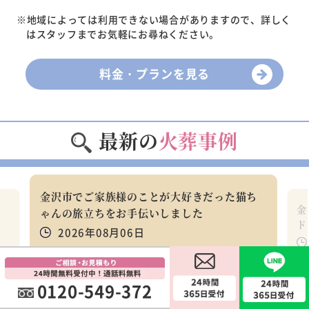
※地域によっては利用できない場合がありますので、詳しく
はスタッフまでお気軽にお尋ねください。
料金・プランを見る
最新の
火葬事例
金沢市でご家族様のことが大好きだった猫ち
金
ア
ゃんの旅立ちをお手伝いしました
ド
2026年08月06日
金沢市のご利用者様
金
0120-549-372