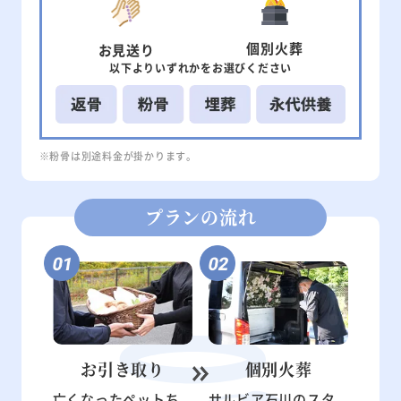
個別
火葬
お見送り
以下より
いずれかを
お選びください
※粉骨は別途料金が掛かります。
プランの流れ
お引き取り
個別火葬
亡くなったペットち
サルビア石川のスタ