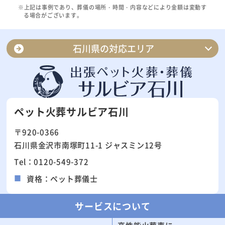
※上記は事例であり、葬儀の場所・時間・内容などにより金額は変動す
る場合がございます。
石川県の対応エリア
金沢市
白山市
小松市
加賀市
ペット火葬サルビア石川
七尾市
野々市市
〒920-0366
能美市
かほく市
石川県金沢市南塚町11-1 ジャスミン12号
輪島市
羽咋市
Tel：0120-549-372
珠洲市
津幡町
資格：ペット葬儀士
内灘町
志賀町
能登町
中能登町
サービスについて
宝達志水町
穴水町