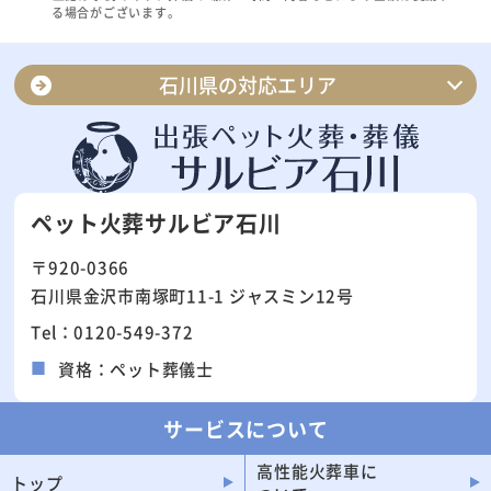
る場合がございます。
石川県の対応エリア
金沢市
白山市
小松市
加賀市
ペット火葬サルビア石川
七尾市
野々市市
〒920-0366
能美市
かほく市
石川県金沢市南塚町11-1 ジャスミン12号
輪島市
羽咋市
Tel：0120-549-372
珠洲市
津幡町
資格：ペット葬儀士
内灘町
志賀町
能登町
中能登町
サービスについて
宝達志水町
穴水町
高性能火葬車に
トップ